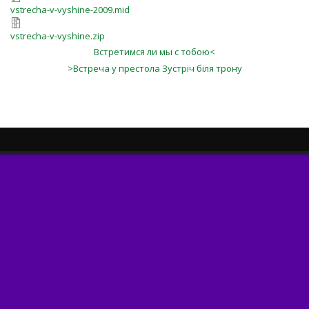
vstrecha-v-vyshine-2009.mid
vstrecha-v-vyshine.zip
Встретимся ли мы с тобою<
>Встреча у престола Зустріч біля трону