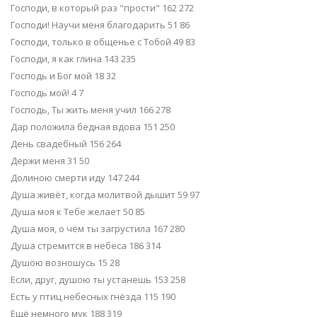
Господи, в который раз "прости" 162 272
Господи! Научи меня благодарить 51 86
Господи, только в общенье с Тобой 49 83
Господи, я как глина 143 235
Господь и Бог мой 18 32
Господь мой! 4 7
Господь, Ты жить меня учил 166 278
Дар положила бедная вдова 151 250
День свадебный 156 264
Держи меня 31 50
Долиною смерти иду 147 244
Душа живёт, когда молитвой дышит 59 97
Душа моя к Тебе желает 50 85
Душа моя, о чём ты загрустила 167 280
Душа стремится в небеса 186 314
Душою возношусь 15 28
Если, друг, душою ты устанешь 153 258
Есть у птиц небесных гнёзда 115 190
Ещё немного мук 188 319