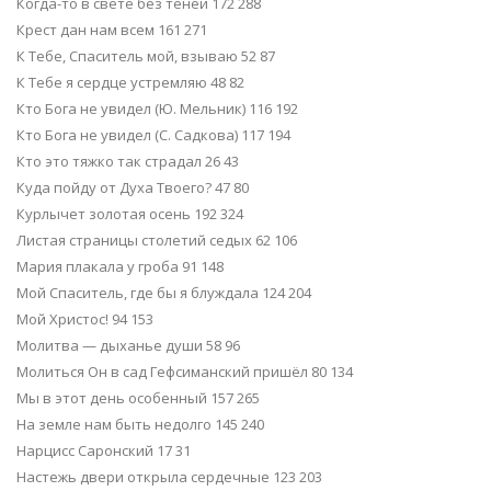
Когда-то в свете без теней 172 288
Крест дан нам всем 161 271
К Тебе, Спаситель мой, взываю 52 87
К Тебе я сердце устремляю 48 82
Кто Бога не увидел (Ю. Мельник) 116 192
Кто Бога не увидел (С. Садкова) 117 194
Кто это тяжко так страдал 26 43
Куда пойду от Духа Твоего? 47 80
Курлычет золотая осень 192 324
Листая страницы столетий седых 62 106
Мария плакала у гроба 91 148
Мой Спаситель, где бы я блуждала 124 204
Мой Христос! 94 153
Молитва — дыханье души 58 96
Молиться Он в сад Гефсиманский пришёл 80 134
Мы в этот день особенный 157 265
На земле нам быть недолго 145 240
Нарцисс Саронский 17 31
Настежь двери открыла сердечные 123 203