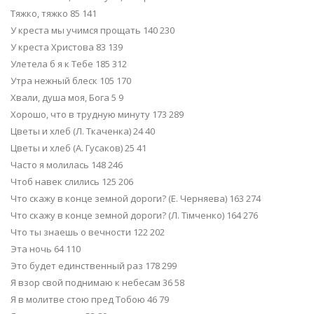
Тяжко, тяжко 85 141
У креста мы учимся прощать 140 230
У креста Христова 83 139
Улетела б я к Тебе 185 312
Утра нежный блеск 105 170
Хвали, душа моя, Бога 5 9
Хорошо, что в трудную минуту 173 289
Цветы и хлеб (Л. Ткаченка) 24 40
Цветы и хлеб (А. Гусаков) 25 41
Часто я молилась 148 246
Чтоб навек слились 125 206
Что скажу в конце земной дороги? (Е. Черняева) 163 274
Что скажу в конце земной дороги? (Л. Тімченко) 164 276
Что ты знаешь о вечности 122 202
Эта ночь 64 110
Это будет единственный раз 178 299
Я взор свой поднимаю к небесам 36 58
Я в молитве стою пред Тобою 46 79