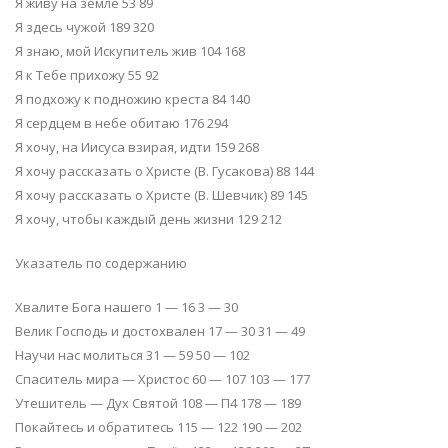
Я живу на земле 53 89
Я здесь чужой 189 320
Я знаю, мой Искупитель жив 104 168
Я к Тебе прихожу 55 92
Я подхожу к подножию креста 84 140
Я сердцем в небе обитаю 176 294
Я хочу, на Иисуса взирая, идти 159 268
Я хочу рассказать о Христе (В. Гусакова) 88 144
Я хочу рассказать о Христе (В. Шевчик) 89 145
Я хочу, чтобы каждый день жизни 129 212
Указатель по содержанию
Хвалите Бога нашего 1 — 16 3 — 30
Велик Господь и достохвален 17 — 30 31 — 49
Научи нас молиться 31 — 59 50 — 102
Спаситель мира — Христос 60 — 107 103 — 177
Утешитель — Дух Святой 108 — П4 178 — 189
Покайтесь и обратитесь 115 — 122 190 — 202