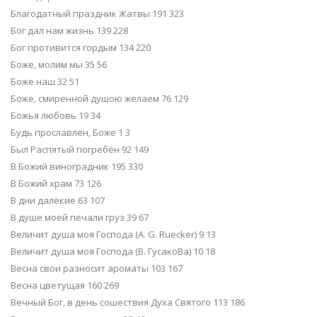
Благодатный праздник Жатвы 191 323
Бог дал нам жизнь 139 228
Бог противится гордым 134 220
Боже, молим мы 35 56
Боже наш 32 51
Боже, смиренной душою желаем 76 129
Божья любовь 19 34
Будь прославлен, Боже 1 3
Был Распятый погребён 92 149
В Божий виноградник 195 330
В Божий храм 73 126
В дни далёкие 63 107
В душе моей печали груз 39 67
Величит душа моя Господа (А. G. Ruecker) 9 13
Величит душа моя Господа (В. ГусакоВа) 10 18
Весна свои разносит ароматы 103 167
Весна цветущая 160 269
Вечный Бог, в день сошествия Духа Святого 113 186