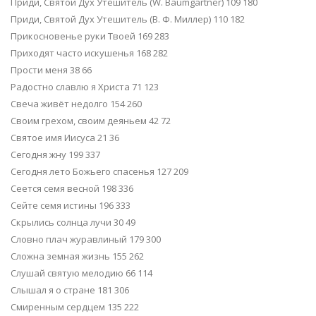
Приди, Святой Дух Утешитель (W. Baumgartner) 109 180
Приди, Святой Дух Утешитель (В. Ф. Миллер) 110 182
Прикосновенье руки Твоей 169 283
Приходят часто искушенья 168 282
Прости меня 38 66
Радостно славлю я Христа 71 123
Свеча живёт недолго 154 260
Своим грехом, своим деяньем 42 72
Святое имя Иисуса 21 36
Сегодня жну 199 337
Сегодня лето Божьего спасенья 127 209
Сеется семя весной 198 336
Сейте семя истины 196 333
Скрылись солнца лучи 30 49
Словно плач журавлиный 179 300
Сложна земная жизнь 155 262
Слушай святую мелодию 66 114
Слышал я о стране 181 306
Смиренным сердцем 135 222