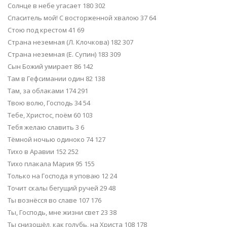
Солнце в небе угасает 180 302
Спаситель мой! С восторженной хвалою 37 64
Стою под крестом 41 69
Страна неземная (Л. Клочкова) 182 307
Страна неземная (Е. Супин) 183 309
Сын Божий умирает 86 142
Там в Гефсимании один 82 138
Там, за облаками 174 291
Твою волю, Господь 34 54
Тебе, Христос, поём 60 103
Тебя желаю славить 3 6
Тёмной ночью одиноко 74 127
Тихо в Аравии 152 252
Тихо плакала Мария 95 155
Только на Господа я уповаю 12 24
Точит скалы бегущий ручей 29 48
Ты вознёсся во славе 107 176
Ты, Господь, мне жизни свет 23 38
Ты снизошёл, как голубь, на Христа 108 178