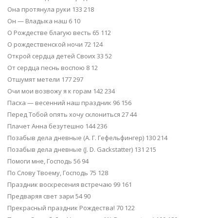
Она протянула руки 133 218
Он — Владыка наш 6 10
О Рождестве благую весть 65 112
О рождественской ночи 72 124
Открой сердца детей Своих 33 52
От сердца песнь воспою 8 12
Отшумят метели 177 297
Очи мои возвожу я к горам 142 234
Пасха — весенний наш праздник 96 156
Перед Тобой опять хочу склониться 27 44
Плачет Анна безутешно 144 236
Позабыв дела дневные (А. Г. Гефельфингер) 130 214
Позабыв дела дневные (J. D. Gackstatter) 131 215
Помоги мне, Господь 56 94
По Слову Твоему, Господь 75 128
Праздник воскресения встречаю 99 161
Предваряя свет зари 54 90
Прекрасный праздник Рождества! 70 122