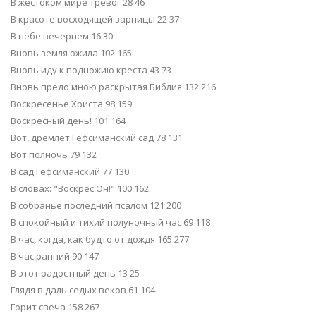
В жестоком мире тревог 28 46
В красоте восходящей зарницы 22 37
В небе вечернем 16 30
Вновь земля ожила 102 165
Вновь иду к подножию креста 43 73
Вновь предо мною раскрытая Библия 132 216
Воскресенье Христа 98 159
Воскресный день! 101 164
Вот, дремлет Гефсиманский сад 78 131
Вот полночь 79 132
В сад Гефсиманский 77 130
В словах: "Воскрес Он!" 100 162
В собранье последний псалом 121 200
В спокойный и тихий полуночный час 69 118
В час, когда, как будто от дождя 165 277
В час ранний 90 147
В этот радостный день 13 25
Глядя в даль седых веков 61 104
Горит свеча 158 267