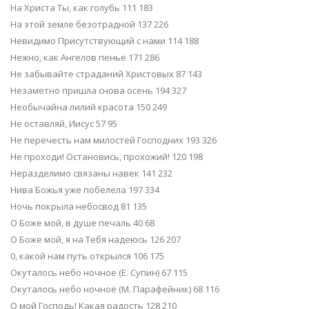
На Христа Ты, как голубь 111 183
На этой земле безотрадной 137 226
Невидимо Присутствующий с нами 114 188
Нежно, как Ангелов пенье 171 286
Не забывайте страданий Христовых 87 143
Незаметно пришла снова осень 194 327
Необычайна лилий красота 150 249
Не оставляй, Иисус 57 95
Не перечесть нам милостей Господних 193 326
Не проходи! Остановись, прохожий! 120 198
Неразделимо связаны навек 141 232
Нива Божья уже побелела 197 334
Ночь покрыла небосвод 81 135
О Боже мой, в душе печаль 40 68
О Боже мой, я на Тебя надеюсь 126 207
0, какой нам путь открылся 106 175
Окуталось небо ночное (Е. Супин) 67 115
Окуталось небо ночное (М. Парафейник) 68 116
О мой Господь! Какая радость 128 210