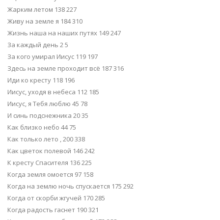
Жарким летом 138 227
Живу на земле я 184 310
Жизнь наша на наших путях 149 247
За каждый день 2 5
За кого умирал Иисус 119 197
Здесь на земле проходит всё 187 316
Иди ко кресту 118 196
Иисус, уходя в небеса 112 185
Иисус, я Тебя люблю 45 78
И синь подснежника 20 35
Как близко небо 44 75
Как только лето , 200 338
Как цветок полевой 146 242
К кресту Спасителя 136 225
Когда земля омоется 97 158
Когда на землю ночь спускается 175 292
Когда от скорби жгучей 170 285
Когда радость гаснет 190 321