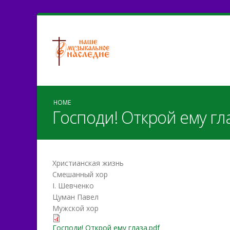
HOME
Господи! Открой ему гл
Христианская жизнь
Смешанный хор
І. Шевченко
Цуман Павел
Мужской хор
Господи! Открой ему глаза.pdf