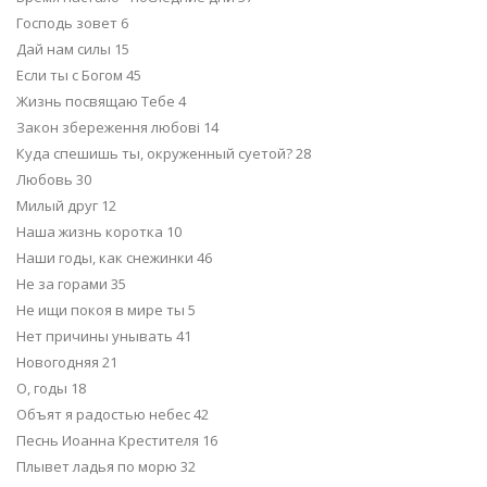
Господь зовет 6
Дай нам силы 15
Если ты с Богом 45
Жизнь посвящаю Тебе 4
Закон збереження любові 14
Куда спешишь ты, окруженный суетой? 28
Любовь 30
Милый друг 12
Наша жизнь коротка 10
Наши годы, как снежинки 46
Не за горами 35
Не ищи покоя в мире ты 5
Нет причины унывать 41
Новогодняя 21
О, годы 18
Объят я радостью небес 42
Песнь Иоанна Крестителя 16
Плывет ладья по морю 32