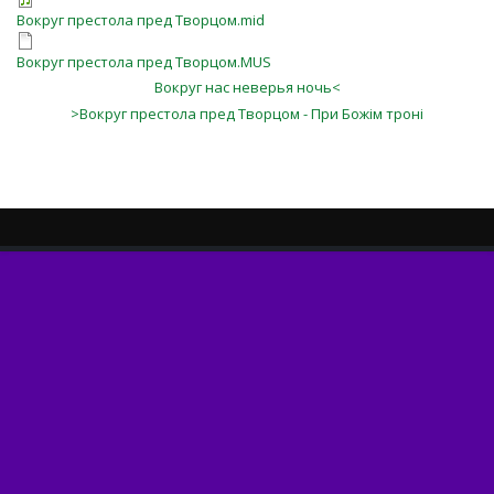
Вокруг престола пред Творцом.mid
Вокруг престола пред Творцом.MUS
Вокруг нас неверья ночь<
>Вокруг престола пред Творцом - При Божім троні