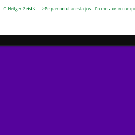
 - O Heilger Geist<
>Pe pamantul-acesta jos - Готовы ли вы встр