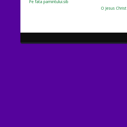
Pe fata pamintului.sib
O Jesus Christ