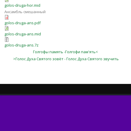
golos-druga-hor.mid
Ансамбль смешанный
golos-druga-ans.pdf
golos-druga-ans.mid
golos-druga-ans.7z
Голгофы память -Голгофи пам'ять<
>Голос Духа Святого зовёт - Голос Духа Святого звучить