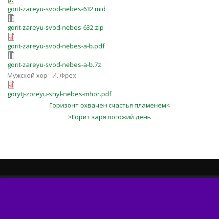
gorit-zareyu-svod-nebes-632.mid
gorit-zareyu-svod-nebes-632.zip
gorit-zareyu-svod-nebes-a-b.pdf
gorit-zareyu-svod-nebes-a-b.7z
Мужской хор - И. Фрех
gorytj-zoreyu-shyl-nebes-mhor.pdf
Горизонт охвачен счастья пламенем<
>Горит заря погожий день