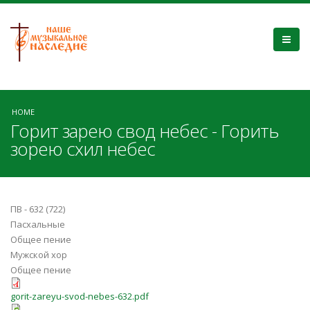
HOME
Горит зарею свод небес - Горить
зорею схил небес
ПВ - 632 (722)
Пасхальные
Общее пение
Мужской хор
Общее пение
gorit-zareyu-svod-nebes-632.pdf