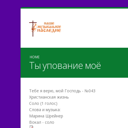
HOME
Ты упование моё
Тебе я верю, мой Господь - №043
Христианская жизнь
Соло (1 голос)
Слова и музыка:
Марина Шрейнер
Вокал - соло