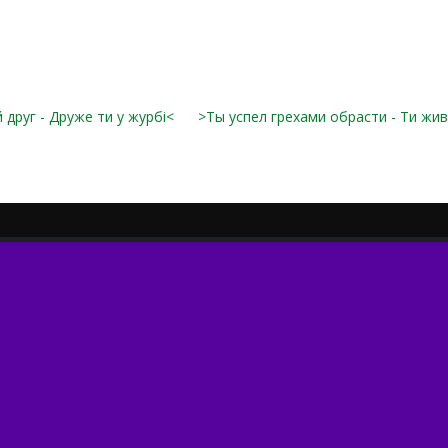
друг - Друже ти у журбі<
>Ты успел грехами обрасти - Ти жив