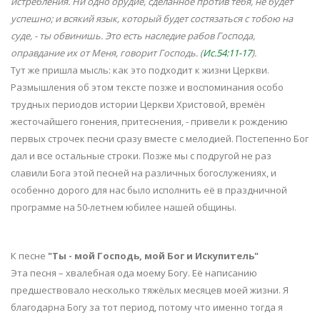
истребления. Ни одно орудие, сделанное против тебя, не будет
успешно; и всякий язык, который будет состязаться с тобою на
суде, - ты обвинишь. Это есть наследие рабов Господа,
оправдание их от Меня, говорит Господь. (
Ис.54:11-17
).
Тут же пришла мысль: как это подходит к жизни Церкви.
Размышления об этом тексте позже и воспоминания особо
трудных периодов истории Церкви Христовой, времён
жесточайшего гонения, притеснения, - привели к рождению
первых строчек песни сразу вместе с мелодией. Постепенно Бог
дал и все остальные строки. Позже мы с подругой не раз
славили Бога этой песней на различных богослужениях, и
особенно дорого для нас было исполнить её в праздничной
программе на 50-летнем юбилее нашей общины.
К песне
"Ты - мой Господь, мой Бог и Искупитель"
Эта песня – хвалебная ода моему Богу. Её написанию
предшествовало несколько тяжёлых месяцев моей жизни. Я
благодарна Богу за тот период, потому что именно тогда я