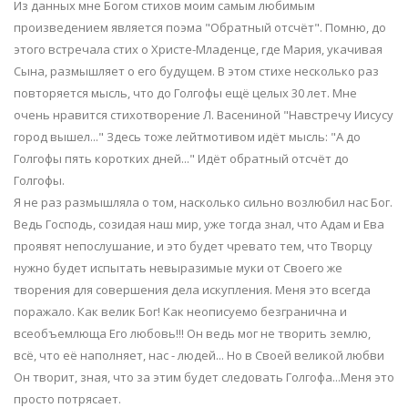
Из данных мне Богом стихов моим самым любимым
произведением является поэма "Обратный отсчёт". Помню, до
этого встречала стих о Христе-Младенце, где Мария, укачивая
Сына, размышляет о его будущем. В этом стихе несколько раз
повторяется мысль, что до Голгофы ещё целых 30 лет. Мне
очень нравится стихотворение Л. Васениной "Навстречу Иисусу
город вышел..." Здесь тоже лейтмотивом идёт мысль: "А до
Голгофы пять коротких дней..." Идёт обратный отсчёт до
Голгофы.
Я не раз размышляла о том, насколько сильно возлюбил нас Бог.
Ведь Господь, созидая наш мир, уже тогда знал, что Адам и Ева
проявят непослушание, и это будет чревато тем, что Творцу
нужно будет испытать невыразимые муки от Своего же
творения для совершения дела искупления. Меня это всегда
поражало. Как велик Бог! Как неописуемо безгранична и
всеобъемлюща Его любовь!!! Он ведь мог не творить землю,
всё, что её наполняет, нас - людей... Но в Своей великой любви
Он творит, зная, что за этим будет следовать Голгофа...Меня это
просто потрясает.