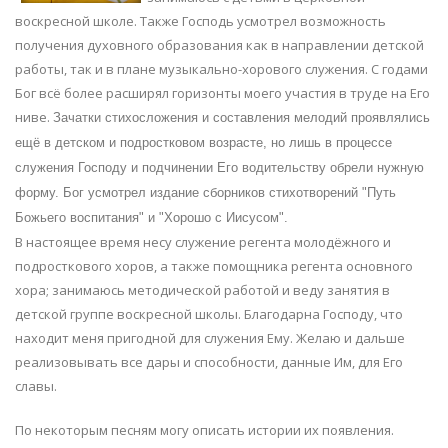
воскресной школе. Также Господь усмотрел возможность
получения духовного образования как в направлении детской
работы, так и в плане музыкально-хорового служения. С годами
Бог всё более расширял горизонты моего участия в труде на Его
ниве.
Зачатки стихосложения и составления мелодий проявлялись
ещё в детском и подростковом возрасте, но лишь в процессе
служения Господу и подчинении Его водительству обрели нужную
форму.
Бог усмотрел издание сборников стихотворений "Путь
Божьего воспитания" и "Хорошо с Иисусом".
В настоящее время несу служение регента молодёжного и
подросткового хоров, а также помощника регента основного
хора; занимаюсь методической работой и веду занятия в
детской группе воскресной школы. Благодарна Господу, что
находит меня пригодной для служения Ему. Желаю и дальше
реализовывать все дары и способности, данные Им, для Его
славы.
По некоторым песням могу описать истории их появления.