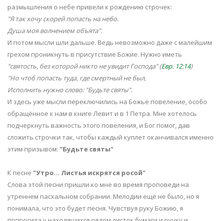
размышления о небе привели к рождению строчек:
"Я так хочу скорей попасть на небо.
Душа моя волнением объята".
И потом мысли шли дальше. Ведь невозможно даже с малейшим
грехом проникнуть в присутствие Божие. Нужно иметь
"святость, без которой никто не увидит Господа" (
Евр. 12:14
)
"Но чтоб попасть туда, где смертный не был,
Исполнить нужно слово: "Будьте святы".
И здесь уже мысли переключились на Божье повеление, особо
обращённое к нам в книге Левит и в 1 Петра. Мне хотелось
подчеркнуть важность этого повеления, и Бог помог, дав
сложить строчки так, чтобы каждый куплет оканчивался именно
этим призывом:
"Будьте святы"
К песне
"Утро... Листья искрятся росой"
Слова этой песни пришли ко мне во время проповеди на
утреннем пасхальном собрании. Мелодии ещё не было, но я
понимала, что это будет песня. Чувствуя руку Божию, я
попросила у находящихся рядом листок бумаги и ручку и