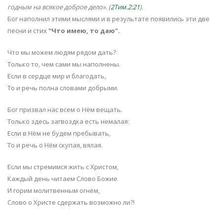
годным на всякое доброе дело». (
2Тим.2:21
).
Бог наполнил этими мыслями и в результате появились эти две
песни и стих
"Что имею, то даю".
Что мы можем людям рядом дать?
Только то, чем сами мы наполнены.
Если в сердце мир и благодать,
То и речь полна словами добрыми.
Бог призвал нас всем о Нём вещать.
Только здесь загвоздка есть немалая:
Если в Нём не будем пребывать,
То и речь о Нём скупая, вялая.
Если мы стремимся жить с Христом,
Каждый день читаем Слово Божие
И горим молитвенным огнём,
Слово о Христе сдержать возможно ли?!