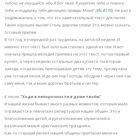
тобою; не смущайся, ибо Я Бог твой; Я укреплю тебя, и помогу
тебе, и поддержу тебя десницею правды Моей" (
Ис.41:10
)
. Не раз я
задумывалась о том, что это замечательный текст для песни.
Такие хорошие мысли! Столь дорогие слова! Это, можно сказать,
готовый припев.
В тот год, я очередной раз трудилась на детской неделе. И
именно этот текст был золотым стихом к одной из тем. И вот
сначала пришла мелодия припева на этот текст, потом первый
куплет, а через неделю остальные два куплета. На втором
заезде, когда вновь преподавали детям эту тему, прозвучала
уже готовая песня. И до сих пор Господь ободряет через неё как
саму меня, так и моих дорогих братьев и сестёр.
К песне
"Ходи в непорочности в доме твоём"
В нашей жизни бывает много разных моментов, которые мало
отражаются в певческих репертуарах наших общин. Это и
благословение детей, и рукоположение служителей и
различные малые христианские праздники.
Как-то старший регент нашей общины пригласил меня на