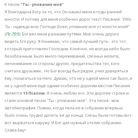
К песне
"Ты - упование моё"
Я благодарна Богу за то, что Он нашёл меня в годы ранней
юности. И потому для меня особенно дорог текст Писания:
"Ибо
Ты - надежда моя, Господи Боже, упование мое от юности моей"
(
Пс.70:5
).
Бог вёл меня разными путями. Мне очень дорого
видеть Его руку. Я понимаю, что самый лучший путь - это тот,
который приготовлен Господом. Конечно, не всегда небо было
безоблачным. Было много переживаний, слёзных молитв,
непонимания со стороны других, предательства тех, кого
считала друзьями... Но Бог всегда был рядом, учил доверяться
Ему, полагаться на Него. Думаю, что не у одной меня так было, и
не у одной меня ещё одним особенно дорогим местом Писания
является
15 Псалом.
Я очень люблю его. Эти дорогие строки и
стали основой песни "Ты - упование моё". Эта песня - моя
автобиография. Помню, когда пела её в собрании впервые,
было очень трудно допеть её до конца. Слёзы были готовы вот-
вот вырваться наружу. И Бог дал нужный отклик собранию.
Слава Ему!