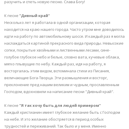
разучить и спеть новую песню. Слава Богу!
К песне
"Дивный край"
Несколько лет я работала в одной организации, которая
находится на краю нашего города. Часто утром мне доводилось
идти на работу по автомобильному шоссе. И каждый раз я могла
наслаждаться картиной прекрасного вида природы. Невысокие
сопки, покрытые хвойными и лиственными лесами, сине-
голубое глубокое небо и белые, словно вата, кучевые облака,
мягко плывущие по небу. Каждый раз, идя на работу, я
восторгалась этим видом, вспоминала стихи из Писания,
величающие Бога-Творца. Эти размышления и восторг,
преклонение пред нашим великим и чудным, прославленным
Господом, вдохновили на написание песни "Дивный край".
К песне
"Я так хочу быть для людей примером"
Каждый христианин имеет глубокое желание быть с Господом
на небе. И это желание обостряется в период особых
трудностей и переживаний. Так было и у меня. Именно