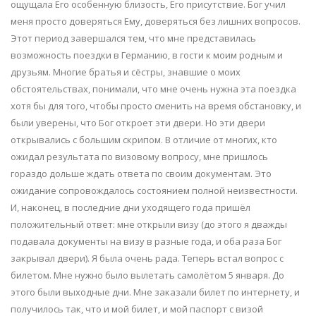
ощущала Его особенную близость, Его присутствие. Бог учил
меня просто доверяться Ему, доверяться без лишних вопросов.
Этот период завершался тем, что мне представилась
возможность поездки в Германию, в гости к моим родным и
друзьям. Многие братья и сёстры, знавшие о моих
обстоятельствах, понимали, что мне очень нужна эта поездка
хотя бы для того, чтобы просто сменить на время обстановку, и
были уверены, что Бог откроет эти двери. Но эти двери
открывались с большим скрипом. В отличие от многих, кто
ожидал результата по визовому вопросу, мне пришлось
гораздо дольше ждать ответа по своим документам. Это
ожидание сопровождалось состоянием полной неизвестности.
И, наконец, в последние дни уходящего года пришёл
положительный ответ: мне открыли визу (до этого я дважды
подавала документы на визу в разные года, и оба раза Бог
закрывал двери). Я была очень рада. Теперь встал вопрос с
билетом. Мне нужно было вылетать самолётом 5 января. До
этого были выходные дни. Мне заказали билет по интернету, и
получилось так, что и мой билет, и мой паспорт с визой