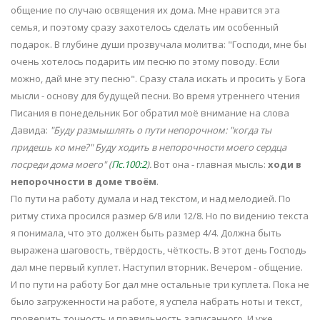
общение по случаю освящения их дома. Мне нравится эта
семья, и поэтому сразу захотелось сделать им особенный
подарок. В глубине души прозвучала молитва: "Господи, мне бы
очень хотелось подарить им песню по этому поводу. Если
можно, дай мне эту песню". Сразу стала искать и просить у Бога
мысли - основу для будущей песни. Во время утреннего чтения
Писания в понедельник Бог обратил моё внимание на слова
Давида:
"Буду размышлять о пути непорочном: "когда ты
придешь ко мне?" Буду ходить в непорочности моего сердца
посреди дома моего" (
Пс.100:2
).
Вот она - главная мысль:
ходи в
непорочности в доме твоём
.
По пути на работу думала и над текстом, и над мелодией. По
ритму стиха просился размер 6/8 или 12/8. Но по видению текста
я понимала, что это должен быть размер 4/4. Должна быть
выражена шаговость, твёрдость, чёткость. В этот день Господь
дал мне первый куплет. Наступил вторник. Вечером - общение.
И по пути на работу Бог дал мне остальные три куплета. Пока не
было загруженности на работе, я успела набрать ноты и текст,
проверить точность и правильность записанного. И уже