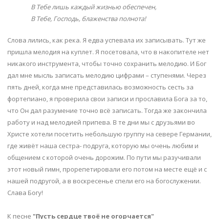
В Тебе лишь каждый жизнью обеспечен,
В Тебе, Господь, блаженства полнота!
Слова лились, как река. Я едва успевала их записывать. Тут же
пришла мелодия на куплет. Я посетовала, что в накопителе нет
никакого инструмента, чтобы точно сохранить мелодию. И Бог
дал мне мысль записать мелодию цифрами – ступенями. Через
пять дней, когда мне представилась возможность сесть за
фортепиано, я проверила свои записи и прославила Бога за то,
что Он дал разумение точно всё записать. Тогда же закончила
работу и над мелодией припева. В те дни мы с друзьями во
Христе хотели посетить небольшую группу на севере Германии,
где живёт наша сестра- подруга, которую мы очень любим и
общением с которой очень дорожим. По пути мы разучивали
этот новый гимн, прорепетировали его потом на месте ещё и с
нашей подругой, а в воскресенье спели его на богослужении.
Слава Богу!
К песне
"Пусть сердце твоё не огорчается"