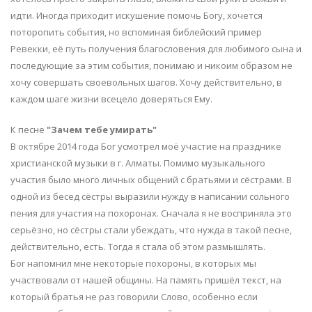
идти. Иногда приходит искушение помочь Богу, хочется
поторопить события, но вспоминая библейский пример
Ревекки, её путь получения благословения для любимого сына и
последующие за этим события, понимаю и никоим образом не
хочу совершать своевольных шагов. Хочу действительно, в
каждом шаге жизни всецело доверяться Ему.
К песне
"Зачем тебе умирать"
В октябре 2014 года Бог усмотрел моё участие на празднике
христианской музыки в г. Алматы. Помимо музыкального
участия было много личных общений с братьями и сёстрами. В
одной из бесед сёстры выразили нужду в написании сольного
пения для участия на похоронах. Сначала я не восприняла это
серьёзно, но сёстры стали убеждать, что нужда в такой песне,
действительно, есть. Тогда я стала об этом размышлять.
Бог напомнил мне некоторые похороны, в которых мы
участвовали от нашей общины. На память пришёл текст, на
который братья не раз говорили Слово, особенно если