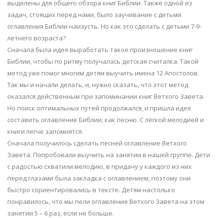
выделены для общего обзора книг Библии. Также одной из
задач, стоящих перед нами, было заучивание с детьми
оглавления Библии наизусть. Но как это сделать с детьми 7-9-
летнего возраста?
Сначала была идея выработать такое произношение книг
Библии, чтобы по ритму получалась детская считалка. Такой
метод уже помог многим детям выучить имена 12 Апостолов.
Так мы и начали делать, и, нужно сказать, что этот метод
оказался действенным при запоминании книг Ветхого Завета.
Но поиск оптимальных путей продолжался, и пришла идея
составить оглавление Библии, как песню. С лёгкой мелодией и
книги легче запомнятся.
Сначала получилось сделать песней оглавление Ветхого
Завета. Попробовали выучить на занятии в нашей группе. Дети
с радостью схватили мелодию, в придачу у каждого из них
перед глазами была закладка с оглавлением, поэтому они
быстро сориентировались в тексте. Детям настолько
понравилось, что мы пели оглавление Ветхого Завета на этом
занятии 5 – 6 раз, если не больше.