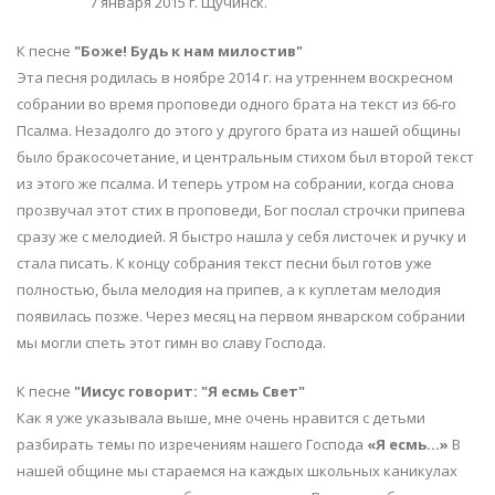
7 января 2015 г. Щучинск.
К песне
"Боже! Будь к нам милостив"
Эта песня родилась в ноябре 2014 г. на утреннем воскресном
собрании во время проповеди одного брата на текст из 66-го
Псалма. Незадолго до этого у другого брата из нашей общины
было бракосочетание, и центральным стихом был второй текст
из этого же псалма. И теперь утром на собрании, когда снова
прозвучал этот стих в проповеди, Бог послал строчки припева
сразу же с мелодией. Я быстро нашла у себя листочек и ручку и
стала писать. К концу собрания текст песни был готов уже
полностью, была мелодия на припев, а к куплетам мелодия
появилась позже. Через месяц на первом январском собрании
мы могли спеть этот гимн во славу Господа.
К песне
"Иисус говорит: "Я есмь Свет"
Как я уже указывала выше, мне очень нравится с детьми
разбирать темы по изречениям нашего Господа
«Я есмь…»
В
нашей общине мы стараемся на каждых школьных каникулах