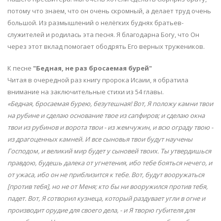
потому что знаем, что он очень скромный, а делает труд очень
большой. Из размышлений о нелёгких буднях братьев-
служителей и родилась эта песня. Я благодарна Богу, что Он
через этот вклад помогает ободрять Его верных тружеников.
К песне
"Бедная, не раз бросаемая бурей"
Читая в очередной раз книгу пророка Исаии, я обратила
внимание на заключительные стихи из 54 главы.
«Бедная, бросаемая бурею, безутешная! Вот, Я положу камни твои
на рубине и сделаю основание твое из сапфиров; и сделаю окна
твои из рубинов и ворота твои - из жемчужин, и всю ограду твою -
из драгоценных камней. И все сыновья твои будут научены
Господом, и великий мир будет у сыновей твоих. Ты утвердишься
правдою, будешь далека от угнетения, ибо тебе бояться нечего, и
от ужаса, ибо он не приблизится к тебе. Вот, будут вооружаться
[против тебя], но не от Меня; кто бы ни вооружился против тебя,
падет. Вот, Я сотворил кузнеца, который раздувает угли в огне и
производит орудие для своего дела, - и Я творю губителя для