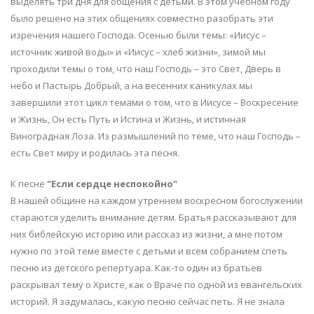
выделять три дня для общения с детьми. В этом учебном году
было решено на этих общениях совместно разобрать эти
изречения нашего Господа. Осенью были темы: «Иисус –
источник живой воды» и «Иисус – хлеб жизни», зимой мы
проходили темы о том, что наш Господь – это Свет, Дверь в
небо и Пастырь Добрый, а на весенних каникулах мы
завершили этот цикл темами о том, что в Иисусе – Воскресение
и Жизнь, Он есть Путь и Истина и Жизнь, и истинная
Виноградная Лоза. Из размышлений по теме, что наш Господь –
есть Свет миру и родилась эта песня.
К песне
"Если сердце неспокойно"
В нашей общине на каждом утреннем воскресном богослужении
стараются уделить внимание детям. Братья рассказывают для
них библейскую историю или рассказ из жизни, а мне потом
нужно по этой теме вместе с детьми и всем собранием спеть
песню из детского репертуара. Как-то один из братьев
раскрывал тему о Христе, как о Враче по одной из евангельских
историй. Я задумалась, какую песню сейчас петь. Я не знала