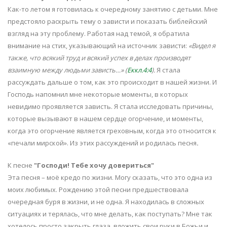
Как-то летом я готовилась к очередному занятию с детьми. Мне
предстояло раскрыть тему о зависти и показать библейский
взгляд на эту проблему. Работая над темой, я обратила
внимание на стих, указывающий на источник зависти:
«Видел я
также, что всякий труд и всякий успех в делах производят
взаимную между людьми зависть…» (
Еккл.4:4
).
Я стала
рассуждать дальше о том, как это происходит в нашей жизни. И
Господь напомнил мне некоторые моменты, в которых
невидимо проявляется зависть. Я стала исследовать причины,
которые вызывают в нашем сердце огорчение, и моменты,
когда это огорчение является греховным, когда это относится к
«печали мирской». Из этих рассуждений и родилась песня
.
К песне
"Господи! Тебе хочу довериться"
Эта песня – моё кредо по жизни. Могу сказать, что это одна из
моих любимых. Рождению этой песни предшествовала
очередная буря в жизни, и не одна. Я находилась в сложных
ситуациях и терялась, что мне делать, как поступать? Мне так
хотелось просто закрыть глаза, вложить свои руки в Божьи и