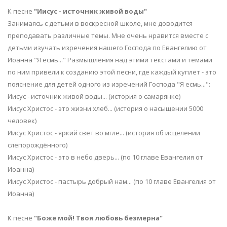
К песне
"Иисус - источник живой воды"
Занимаясь с детьми в воскресной школе, мне доводится
преподавать различные темы. Мне очень нравится вместе с
детьми изучать изречения нашего Господа по Евангелию от
Иоанна "Я есмь..." Размышления над этими текстами и темами
по ним привели к созданию этой песни, где каждый куплет - это
пояснение для детей одного из изречений Господа "Я есмь...":
Иисус - источник живой воды... (история о самарянке)
Иисус Христос - это жизни хлеб... (история о насыщении 5000
человек)
Иисус Христос - яркий свет во мгле... (история об исцелении
слепорождённого)
Иисус Христос - это в небо дверь... (по 10 главе Евангелия от
Иоанна)
Иисус Христос - пастырь добрый нам... (по 10 главе Евангелия от
Иоанна)
К песне
"Боже мой! Твоя любовь безмерна"