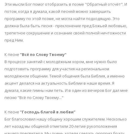
Эти мысли Бог помог отобразить в поэме "Обратный отсчёт". И
потом, когда я думала, какой песней можно завершить
программу по этой поэме, не могла найти подходящую. Это
должна была быть песня - преклонение пред Божьей любовью,
трепетное сокрушение и сознание своей полной ничтожности
пред Ним.
К песне
"Всё по Слову Твоему"
В процессе занятий с молодёжным хором, мне нужно было
подготовить программу для участия на региональном
молодёжном общении. Темой общения была Библия, а именно
акцент делался на актуальность Библии в наше время. Я
думала, какие гимны нам петь. И в один из вечеров Бог дал мне
песню "Всё по Слову Твоему..."
К песне
"Господь благой в любви"
Бог благословил нашу общину хорошим служителем. Несколько
лет назад мы общиной отметили 20-летие рукоположения
нашего пресвитера. Мы очень хотели сделать сюрприз брату,