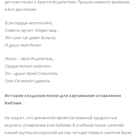
детских песен о Христе-Исцелителе. Прошло немного времени,
и Бог дал песню:
Если сердце неспокойно,
Совесть мучит, бледен вид –
Это грех так давит больно,
И душа твоя болит.
Иисус – твой Исцелитель,
Сердце может излечить.
Он – души твоей Спаситель.
Грех Он может удалить.
История создания песни для заучивания оглавления
Библии.
Не секрет, что для многих является немалой трудностью
выучить оглавление книг Библии. В учебном плане занятий
нашей группы воскресной школы четыре первых занятия были