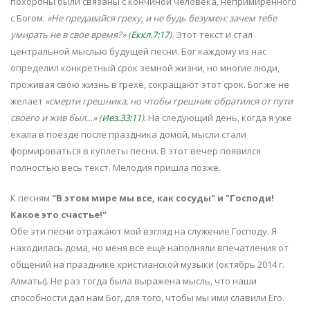
похороны были связаны с кончиной человека, непримирённого
с Богом:
«Не предавайся греху, и не будь безумен: зачем тебе
умирать не в свое время?» (
Еккл.7:17
).
Этот текст и стал
центральной мыслью будущей песни. Бог каждому из нас
определил конкретный срок земной жизни, но многие люди,
проживая свою жизнь в грехе, сокращают этот срок. Бог же не
желает
«смерти грешника, но чтобы грешник обратился от пути
своего и жив был…» (
Иез.33:11
).
На следующий день, когда я уже
ехала в поезде после праздника домой, мысли стали
формироваться в куплеты песни. В этот вечер появился
полностью весь текст. Мелодия пришла позже.
К песням
"В этом мире мы все, как сосуды"
и "Господи!
Какое это счастье!"
Обе эти песни отражают мой взгляд на служение Господу. Я
находилась дома, но меня всё ещё наполняли впечатления от
общений на празднике христианской музыки (октябрь 2014 г.
Алматы). Не раз тогда была выражена мысль, что наши
способности дал нам Бог, для того, чтобы мы ими славили Его.