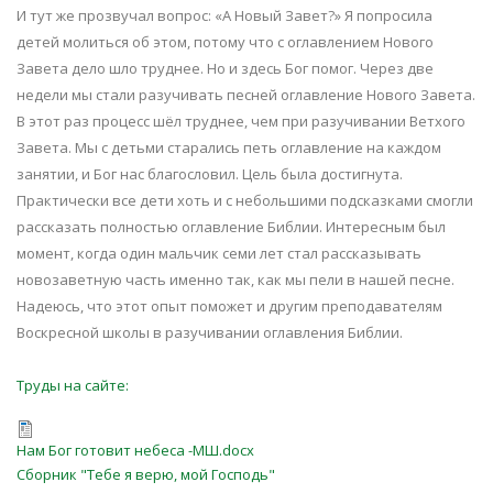
И тут же прозвучал вопрос: «А Новый Завет?» Я попросила
детей молиться об этом, потому что с оглавлением Нового
Завета дело шло труднее. Но и здесь Бог помог. Через две
недели мы стали разучивать песней оглавление Нового Завета.
В этот раз процесс шёл труднее, чем при разучивании Ветхого
Завета. Мы с детьми старались петь оглавление на каждом
занятии, и Бог нас благословил. Цель была достигнута.
Практически все дети хоть и с небольшими подсказками смогли
рассказать полностью оглавление Библии. Интересным был
момент, когда один мальчик семи лет стал рассказывать
новозаветную часть именно так, как мы пели в нашей песне.
Надеюсь, что этот опыт поможет и другим преподавателям
Воскресной школы в разучивании оглавления Библии.
Труды на сайте:
Нам Бог готовит небеса -МШ.docx
Сборник "Тебе я верю, мой Господь"