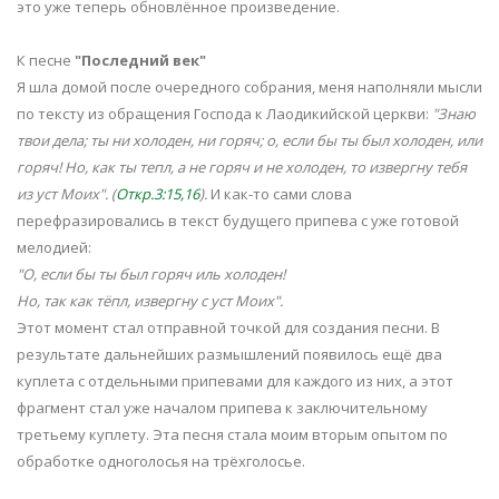
это уже теперь обновлённое произведение.
К песне
"Последний век"
Я шла домой после очередного собрания, меня наполняли мысли
по тексту из обращения Господа к Лаодикийской церкви:
"Знаю
твои дела; ты ни холоден, ни горяч; о, если бы ты был холоден, или
горяч! Но, как ты тепл, а не горяч и не холоден, то извергну тебя
из уст Моих". (
Откр.3:15,16
).
И как-то сами слова
перефразировались в текст будущего припева с уже готовой
мелодией:
"О, если бы ты был горяч иль холоден!
Но, так как тёпл, извергну с уст Моих".
Этот момент стал отправной точкой для создания песни. В
результате дальнейших размышлений появилось ещё два
куплета с отдельными припевами для каждого из них, а этот
фрагмент стал уже началом припева к заключительному
третьему куплету. Эта песня стала моим вторым опытом по
обработке одноголосья на трёхголосье.