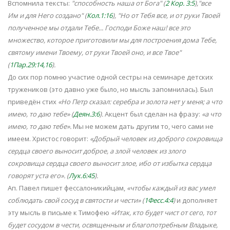
Вспомнила тексты:
"способность наша от Бога" (
2 Кор. 3:5
),"все
Им и для Него создано" (
Кол.1:16
), "Но от Тебя все, и от руки Твоей
полученное мы отдали Тебе... Господи Боже наш! все это
множество, которое приготовили мы для построения дома Тебе,
святому имени Твоему, от руки Твоей оно, и все Твое"
(
1Пар.29:14,16
).
До сих пор помню участие одной сестры на семинаре детских
тружеников (это давно уже было, но мысль запомнилась). Был
приведён стих
«Но Петр сказал: серебра и золота нет у меня; а что
имею, то даю тебе» (
Деян.3:6
).
Акцент был сделан на фразу:
«а что
имею, то даю тебе».
Мы не можем дать другим то, чего сами не
имеем. Христос говорит:
«Добрый человек из доброго сокровища
сердца своего выносит доброе, а злой человек из злого
сокровища сердца своего выносит злое, ибо от избытка сердца
говорят уста его». (
Лук.6:45
).
Ап. Павел пишет фессалоникийцам,
«чтобы каждый из вас умел
соблюдать свой сосуд в святости и чести» (
1Фесс.4:4
)
и дополняет
эту мысль в письме к Тимофею
«Итак, кто будет чист от сего, тот
будет сосудом в чести, освященным и благопотребным Владыке,