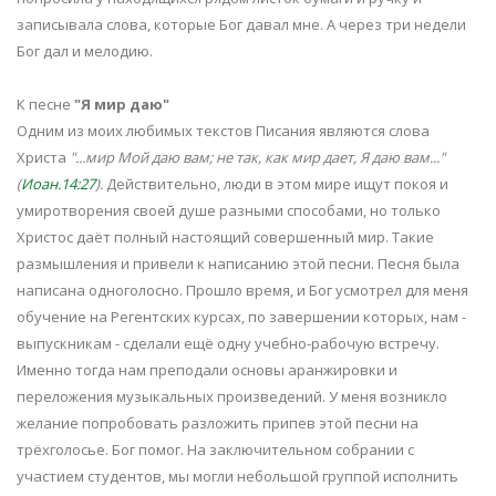
записывала слова, которые Бог давал мне. А через три недели
Бог дал и мелодию.
К песне
"Я мир даю"
Одним из моих любимых текстов Писания являются слова
Христа
"...мир Мой даю вам; не так, как мир дает, Я даю вам..."
(
Иоан.14:27
).
Действительно, люди в этом мире ищут покоя и
умиротворения своей душе разными способами, но только
Христос даёт полный настоящий совершенный мир. Такие
размышления и привели к написанию этой песни. Песня была
написана одноголосно. Прошло время, и Бог усмотрел для меня
обучение на Регентских курсах, по завершении которых, нам -
выпускникам - сделали ещё одну учебно-рабочую встречу.
Именно тогда нам преподали основы аранжировки и
переложения музыкальных произведений. У меня возникло
желание попробовать разложить припев этой песни на
трёхголосье. Бог помог. На заключительном собрании с
участием студентов, мы могли небольшой группой исполнить