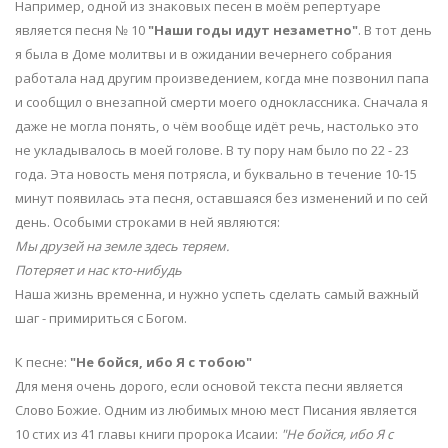
Например, одной из знаковых песен в моём репертуаре
является песня № 10
"Наши годы идут незаметно"
. В тот день
я была в Доме молитвы и в ожидании вечернего собрания
работала над другим произведением, когда мне позвонил папа
и сообщил о внезапной смерти моего одноклассника. Сначала я
даже не могла понять, о чём вообще идёт речь, настолько это
не укладывалось в моей голове. В ту пору нам было по 22 - 23
года. Эта новость меня потрясла, и буквально в течение 10-15
минут появилась эта песня, оставшаяся без изменений и по сей
день. Особыми строками в ней являются:
Мы друзей на земле здесь теряем.
Потеряет и нас кто-нибудь
Наша жизнь временна, и нужно успеть сделать самый важный
шаг - примириться с Богом.
К песне:
"Не бойся, ибо Я с тобою"
Для меня очень дорого, если основой текста песни является
Слово Божие. Одним из любимых мною мест Писания является
10 стих из 41 главы книги пророка Исаии:
"Не бойся, ибо Я с