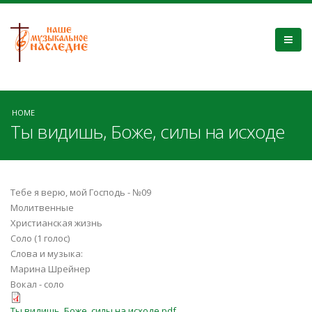
HOME
Ты видишь, Боже, силы на исходе
Тебе я верю, мой Господь - №09
Молитвенные
Христианская жизнь
Соло (1 голос)
Слова и музыка:
Марина Шрейнер
Вокал - соло
Ты видишь, Боже, силы на исходе.pdf