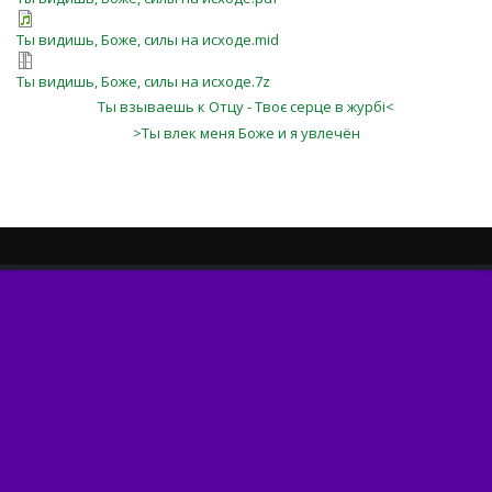
Ты видишь, Боже, силы на исходе.mid
Ты видишь, Боже, силы на исходе.7z
Ты взываешь к Отцу - Твоє серце в журбі<
>Ты влек меня Боже и я увлечён