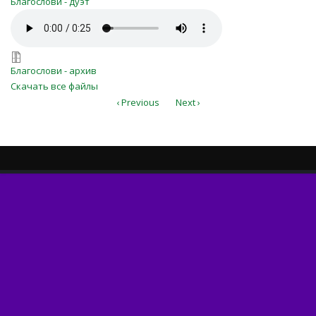
Благослови - дуэт
Blagoslovi.mp3
Blagoslovi.7z
Благослови - архив
Скачать все файлы
‹ Previous
Next ›