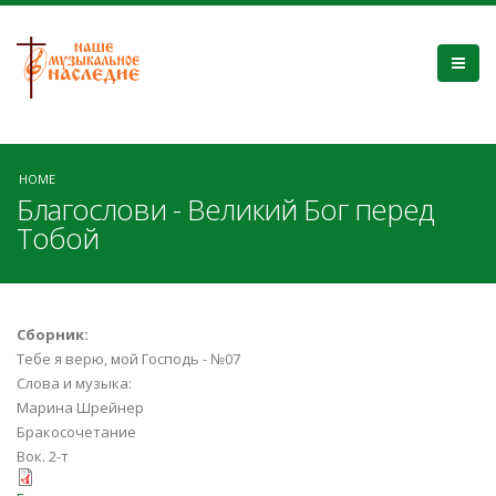
HOME
Благослови - Великий Бог перед
Тобой
Сборник:
Тебе я верю, мой Господь - №07
Слова и музыка:
Марина Шрейнер
Бракосочетание
Вок. 2-т
Blagoslovi.pdf