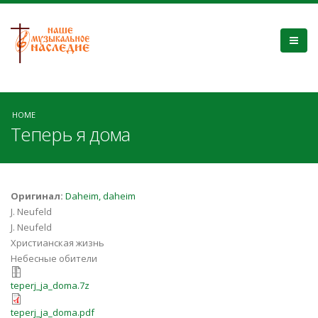
HOME
Теперь я дома
Оригинал:
Daheim, daheim
J. Neufeld
J. Neufeld
Христианская жизнь
Небесные обители
teperj_ja_doma.7z
teperj_ja_doma.7z
teperj_ja_doma.pdf
teperj_ja_doma.pdf