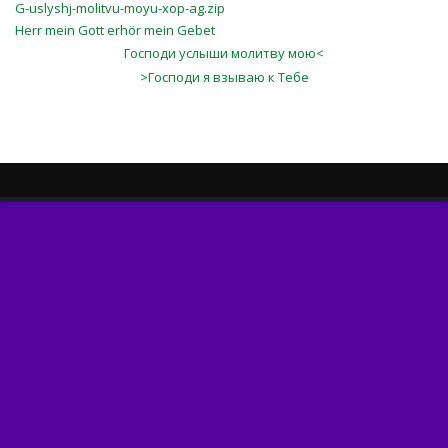
G-uslyshj-molitvu-moyu-xop-ag.zip
Herr mein Gott erhör mein Gebet
Господи услыши молитву мою<
>Господи я взываю к Тебе