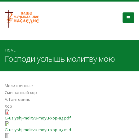
HOME
Господи услышь молитву мою
Молитвенные
Смешанный хор
А. Гантовник
Хор
G-uslyshj-molitvu-moyu-xop-ag.pdf
G-uslyshj-molitvu-moyu-xop-ag.mid