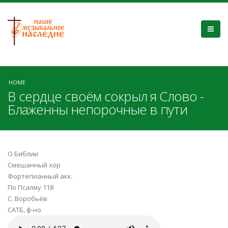
HOME
В сердце своём сокрыл я Слово -
Блаженны непорочные в пути
О Библии
Смешанный хор
Фортепианный акк.
По Псалму 118
С. Воробьёв
САТБ, ф-но