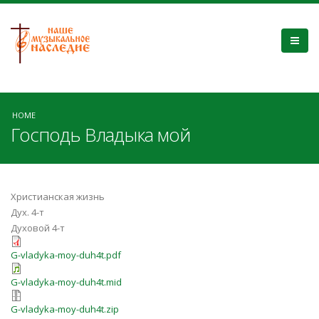
HOME
Господь Владыка мой
Христианская жизнь
Дух. 4-т
Духовой 4-т
G-vladyka-moy-duh4t.pdf
G-vladyka-moy-duh4t.mid
G-vladyka-moy-duh4t.zip