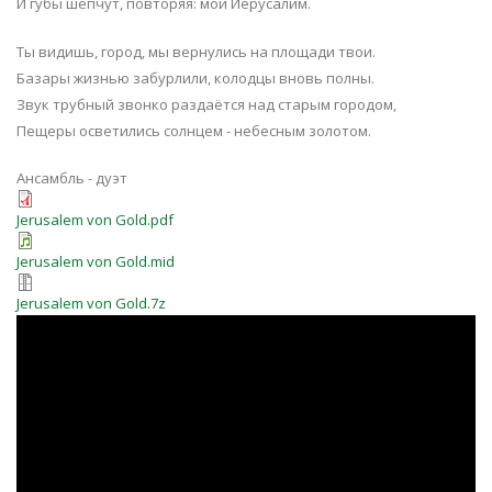
И губы шепчут, повторяя: мой Иерусалим.
Ты видишь, город, мы вернулись на площади твои.
Базары жизнью забурлили, колодцы вновь полны.
Звук трубный звонко раздаётся над старым городом,
Пещеры осветились солнцем - небесным золотом.
Ансамбль - дуэт
Jerusalem von Gold.pdf
Jerusalem von Gold.mid
Jerusalem von Gold.7z