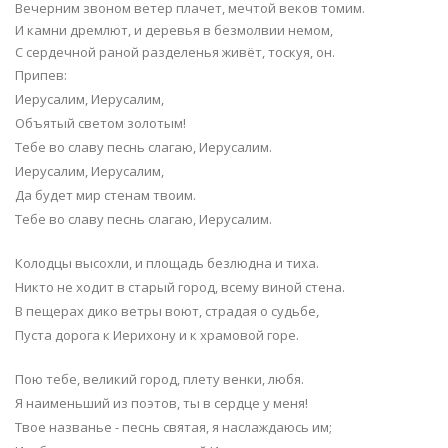
Вечерним звоном ветер плачет, мечтой веков томим.
И камни дремлют, и деревья в безмолвии немом,
С сердечной раной разделенья живёт, тоскуя, он.
Припев:
Иерусалим, Иерусалим,
Объятый светом золотым!
Тебе во славу песнь слагаю, Иерусалим.
Иерусалим, Иерусалим,
Да будет мир стенам твоим.
Тебе во славу песнь слагаю, Иерусалим.
Колодцы высохли, и площадь безлюдна и тиха.
Никто не ходит в старый город, всему виной стена.
В пещерах дико ветры воют, страдая о судьбе,
Пуста дорога к Иерихону и к храмовой горе.
Пою тебе, великий город, плету венки, любя.
Я наименьший из поэтов, ты в сердце у меня!
Твое названье - песнь святая, я наслаждаюсь им;