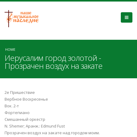
HOME
Иерусалим город золотой -
Прозрачен воздух на закате
2е Пришествие
Вербное Воскресенье
Вок. 2-т
Фортепиано
Смешанный оркестр
N. Shemer; Аранж.: Edmund Fust
Прозрачен воздух на закате над городом моим.