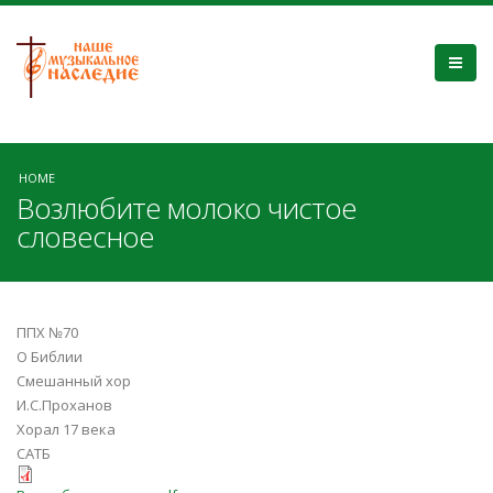
HOME
Возлюбите молоко чистое
словесное
ППХ №70
О Библии
Смешанный хор
И.С.Проханов
Хорал 17 века
САТБ