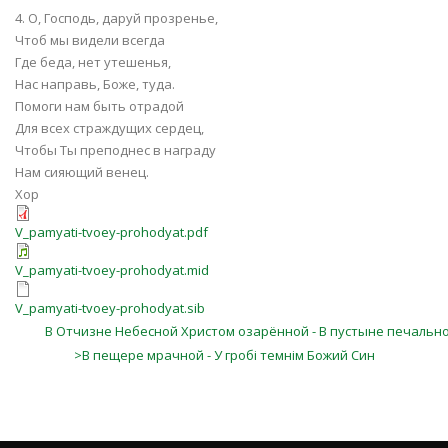
4. О, Господь, даруй прозренье,
Чтоб мы видели всегда
Где беда, нет утешенья,
Нас направь, Боже, туда.
Помоги нам быть отрадой
Для всех страждущих сердец,
Чтобы Ты преподнес в награду
Нам сияющий венец.
Хор
V_pamyati-tvoey-prohodyat.pdf
V_pamyati-tvoey-prohodyat.mid
V_pamyati-tvoey-prohodyat.sib
В Отчизне Небесной Христом озарённой - В пустыне печальн
>В пещере мрачной - У гробі темнім Божий Син