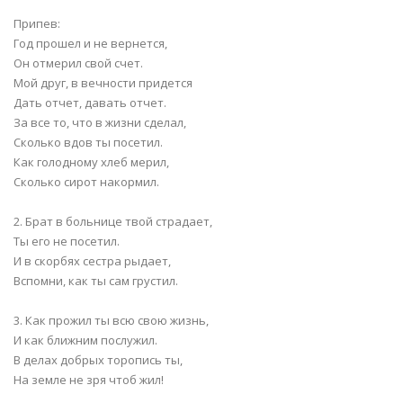
Припев:
Год прошел и не вернется,
Он отмерил свой счет.
Мой друг, в вечности придется
Дать отчет, давать отчет.
За все то, что в жизни сделал,
Сколько вдов ты посетил.
Как голодному хлеб мерил,
Сколько сирот накормил.
2. Брат в больнице твой страдает,
Ты его не посетил.
И в скорбях сестра рыдает,
Вспомни, как ты сам грустил.
3. Как прожил ты всю свою жизнь,
И как ближним послужил.
В делах добрых торопись ты,
На земле не зря чтоб жил!