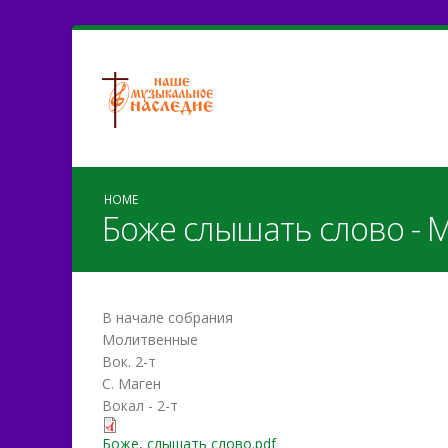
HOME
Боже слышать слово - 
В начале собрания
Молитвенные
Вок. 2-т
С. Маген
Вокал - 2-т
Боже, слышать слово.pdf