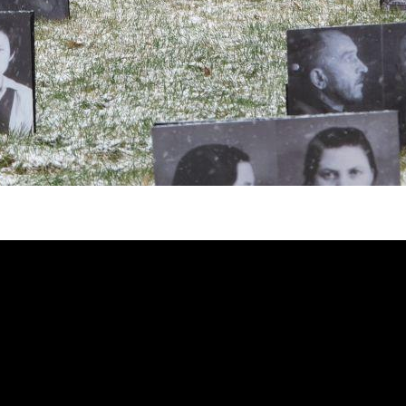
сская Голгофа»