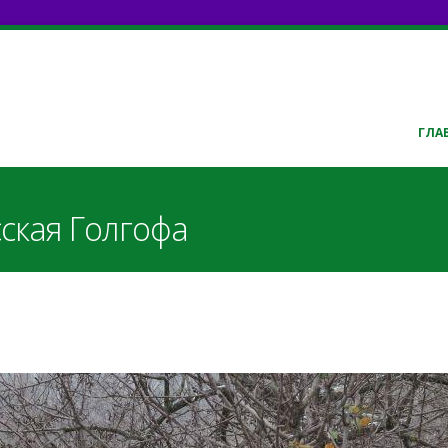
ГЛА
сская Голгофа