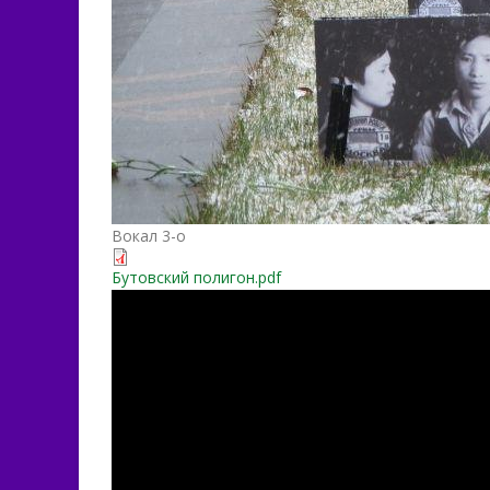
Вокал 3-о
Бутовский полигон.pdf
БУТОВСКИЙ ПОЛИГОН «Ру