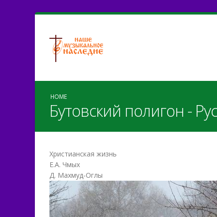
HOME
Бутовский полигон - Ру
Христианская жизнь
Е.А. Чмых
Д. Махмуд-Оглы