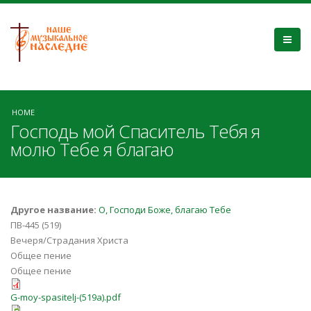
HOME
Господь мой Спаситель Тебя я
молю Тебе я благаю
Другое название:
О, Господи Боже, благаю Тебе
ПВ-445 (519)
Вечеря/Страдания Христа
Общее пение
Общее пение
G-moy-spasitelj-(519a).pdf