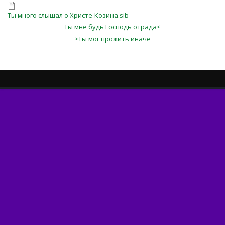
Ты много слышал о Христе-Козина.sib
Ты мне будь Господь отрада<
>Ты мог прожить иначе