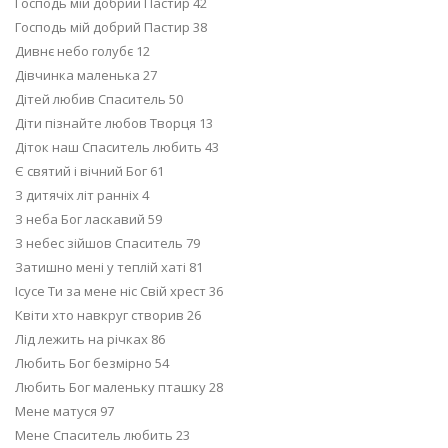
Господь мій добрий Пастир 42
Господь мій добрий Пастир 38
Дивнє небо голубє 12
Дівчинка маленька 27
Дітей любив Спаситель 50
Діти пізнайте любов Творця 13
Діток наш Спаситель любить 43
Є святий і вічний Бог 61
З дитячіх літ ранніх 4
З неба Бог ласкавий 59
З небес зійшов Спаситель 79
Затишно мені у теплій хаті 81
Ісусе Ти за мене ніс Свій хрест 36
Квіти хто навкруг створив 26
Лід лежить на річках 86
Любить Бог безмірно 54
Любить Бог маленьку пташку 28
Мене матуся 97
Мене Спаситель любить 23