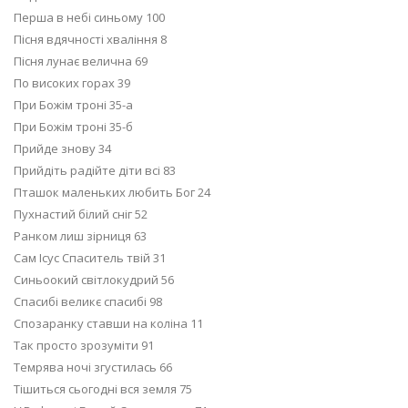
Перша в небі синьому 100
Пісня вдячності хваління 8
Пісня лунає велична 69
По високих горах 39
При Божім троні 35-а
При Божім троні 35-б
Прийде знову 34
Прийдіть радійте діти всі 83
Пташок маленьких любить Бог 24
Пухнастий білий сніг 52
Ранком лиш зірниця 63
Сам Ісус Спаситель твій 31
Синьоокий світлокудрий 56
Спасибі великє спасибі 98
Спозаранку ставши на коліна 11
Так просто зрозуміти 91
Темрява ночі згустилась 66
Тішиться сьогодні вся земля 75