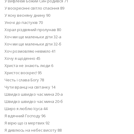
У Вифлеємі Божий Син родився 71
У воскресінні світло спасіння 89
У ясну весняну днину 90
Уночі до пастухів 70
Хорал різдвяний пролунав 80
Хоч ми ще маленьки діти 32-а
Хоч ми ще маленьки діти 32-б
Хоч розмовляю невміло 41
Хочу я щоденно 45
Христа не знають люди 6
Христос воскрес! 95
Честь і слава Богу 78
Чути вранці на світанку 14
Швидко швидко час мина 20-а
Швидко швидко час мина 20-б
Широ я люблю Ісуса 44
Я вдячний Господу 96
Я вірю що із мертвих 92
Я дивлюсь на небес висоту 88