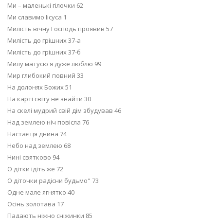
Ми – маленькі гілочки 62
Ми славимо Іісуса 1
Милість вічну Господь проявив 57
Милість до грішних 37-а
Милість до грішних 37-б
Милу матусю я дуже люблю 99
Мир глибокий повний 33
На долонях Божих 51
На карті світу не знайти 30
На скелі мудрий свій дім збудував 46
Над землею ніч повісла 76
Настає ця днина 74
Небо над землею 68
Нині святково 94
О дітки ідіть же 72
О діточки радісни будьмо" 73
Одне мале ягнятко 40
Осінь золотава 17
Падають ніжно сніжинки 85