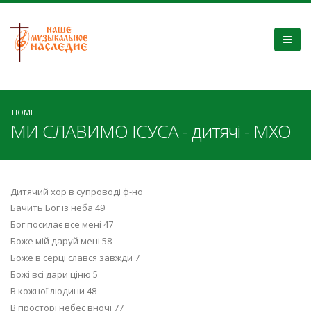
HOME
МИ СЛАВИМО ІСУСА - дитячі - МХО
Дитячий хор в супроводі ф-но
Бачить Бог із неба 49
Бог посилає все мені 47
Боже мій даруй мені 58
Боже в серці слався завжди 7
Божі всі дари ціню 5
В кожної людини 48
В просторі небес вночі 77