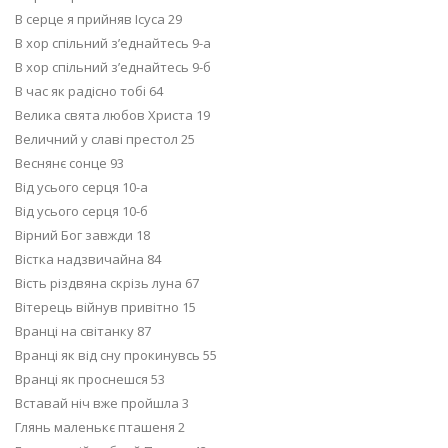
В серце я прийняв Ісуса 29
В хор спільний з’еднайтесь 9-а
В хор спільний з’еднайтесь 9-б
В час як радісно тобі 64
Велика свята любов Христа 19
Величний у славі престол 25
Веснянє сонце 93
Від усього серця 10-а
Від усього серця 10-б
Вірний Бог завжди 18
Вістка надзвичайна 84
Вість різдвяна скрізь луна 67
Вітерець війнув привітно 15
Вранці на світанку 87
Вранці як від сну прокинувсь 55
Вранці як проснешся 53
Вставай ніч вже пройшла 3
Глянь маленькє пташеня 2