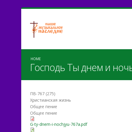
HOME
Господь Ты днем и ноч
ПВ-767 (275)
Христианская жизнь
Общее пение
Общее пение
G-ty-dnem-i-nochjyu-767a.pdf