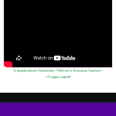
drKpKtT_ti8
О храни меня Спаситель - Pilot me o Grasious Saviour<
>О Царь царей