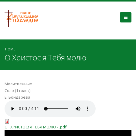
HOME
О Христос я Тебя молю
Молитвенные
Соло (1 голос)
Е. Бондарева
О_ ХРИСТОС! Я ТЕБЯ МОЛЮ - .pdf