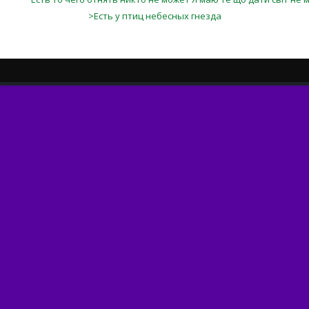
>Есть у птиц небесных гнезда