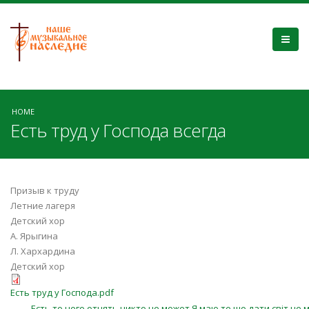
HOME
Есть труд у Господа всегда
Призыв к труду
Летние лагеря
Детский хор
А. Ярыгина
Л. Хархардина
Детский хор
Есть труд у Господа.pdf
Есть то чего отнять никто не может Я маю те що дати світ не