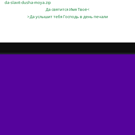
da-slavit-dusha-moya.zip
Да святится Имя Твоё<
>Да услышит тебя Господь в день печали