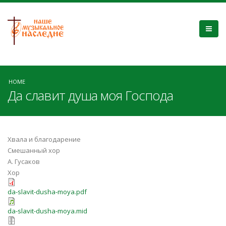
HOME
Да славит душа моя Господа
Хвала и благодарение
Смешанный хор
А. Гусаков
Хор
da-slavit-dusha-moya.pdf
da-slavit-dusha-moya.mid