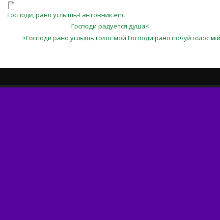
Господи, рано услышь-Гантовник.enc
Господи радуется душа<
>Господи рано услышь голос мой Господи рано почуй голос мі