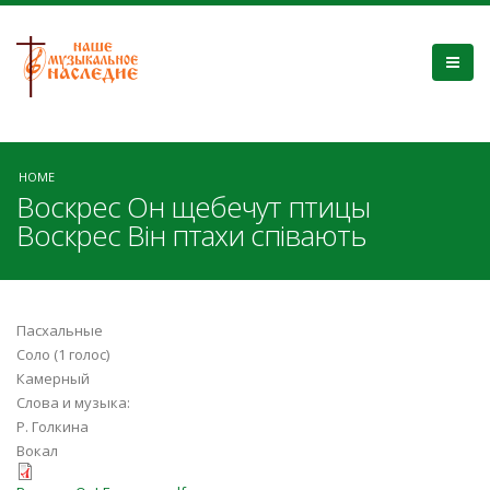
HOME
Воскрес Он щебечут птицы
Воскрес Він птахи співають
Пасхальные
Соло (1 голос)
Камерный
Слова и музыка:
Р. Голкина
Вокал