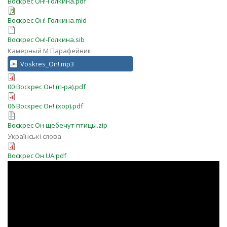
Воскрес Он!-Голкина.pdf
Воскрес Он!-Голкина.mid
Воскрес Он!-Голкина.sib
Камерный М Парафейник
Voskres_On!.mp3
00 Воскрес Он! (п-ра).pdf
06 Воскрес Он! (хор).pdf
Воскрес Он щебечут птицы.zip
Українські слова
Воскрес Он UA.pdf
7VT5xtGdTqE