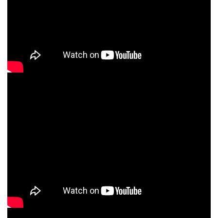
7XQEMtKPKik
Воскрес Он щебечут птицы