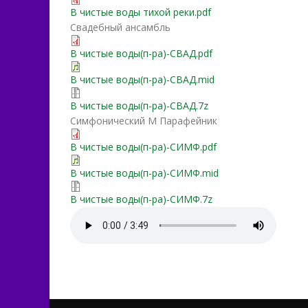
В чистые воды тихой реки.pdf
Свадебный ансамбль
В чистые воды(п-ра)-СВАД.pdf
В чистые воды(п-ра)-СВАД.mid
В чистые воды(п-ра)-СВАД.7z
Симфонический М Парафейник
В чистые воды(п-ра)-СИМФ.pdf
В чистые воды(п-ра)-СИМФ.mid
В чистые воды(п-ра)-СИМФ.7z