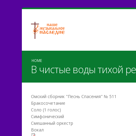
HOME
В чистые воды тихой ре
Омский сборник "Песнь Спасения" № 511
Бракосочетание
Соло (1 голос)
Симфонический
Смешанный оркестр
Вокал