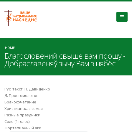
HOME
Благословений свыше вам прошу -
Добраславеняў зычу Вам з нябёс
Рус. текст: Н. Давиденко
Д. Простомолотов
Бракосочетание
Христианская семья
Разные праздники
Соло (1 голос)
Фортепианный акк.