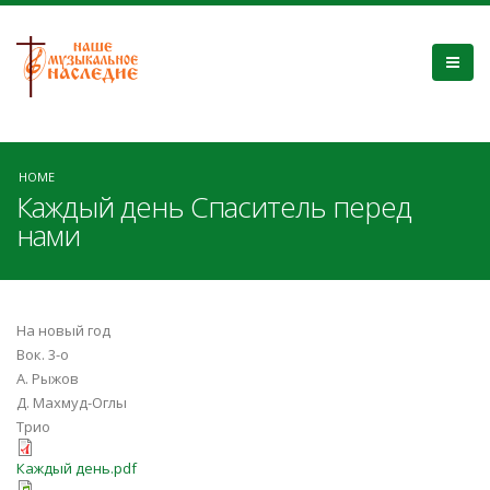
HOME
Каждый день Спаситель перед
нами
На новый год
Вок. 3-о
А. Рыжов
Д. Махмуд-Оглы
Трио
Каждый день.pdf