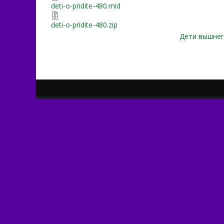
deti-o-pridite-480.mid
deti-o-pridite-480.zip
Дети вышнег