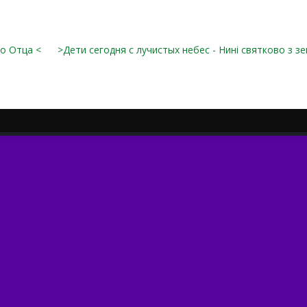
о Отца <
>Дети сегодня с лучистых небес - Нині святково з з