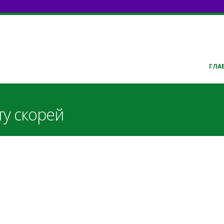
ГЛА
ту скорей