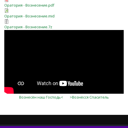
Оратория - Вознесение.pdf
Оратория - Вознесение.mid
Оратория - Вознесение.7z
Вознесён наш Господь<
>Вознёсся Спаситель