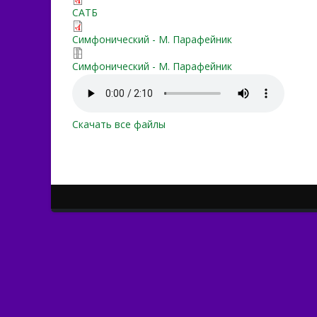
svetlyj_prazdnik_obnovlenj
САТБ
svetlyi_prazdnik_symfo.pdf
Симфонический - М. Парафейник
svetlyi_prazdnik_symfo.7z
Симфонический - М. Парафейник
svetlyi_prazdnik_symfo.m
Скачать все файлы