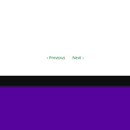
ya_satb.pdf
p3
‹ Previous
Next ›