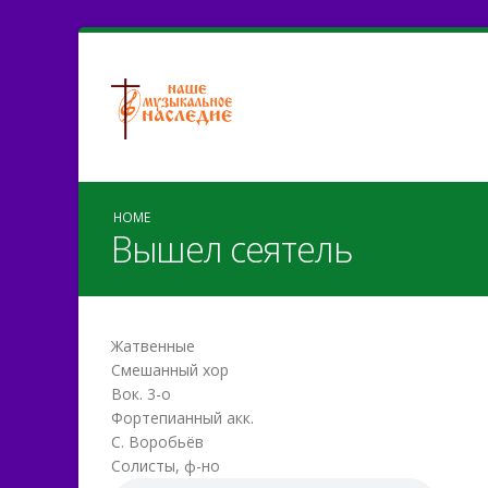
HOME
Вышел сеятель
Жатвенные
Смешанный хор
Вок. 3-о
Фортепианный акк.
С. Воробьёв
Солисты, ф-но