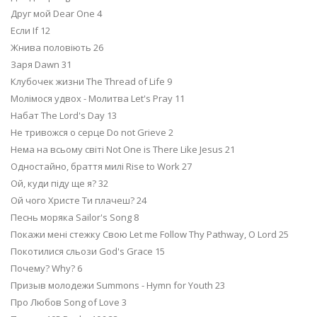
Друг мой Dear One 4
Если If 12
Жнива половіють 26
Заря Dawn 31
Клубочек жизни The Thread of Life 9
Молімося удвох - Молитва Let's Pray 11
Набат The Lord's Day 13
Не тривожся о серце Do not Grieve 2
Нема на всьому світі Not One is There Like Jesus 21
Одностайно, браття милі Rise to Work 27
Ой, куди піду ще я? 32
Ой чого Христе Ти плачеш? 24
Песнь моряка Sailor's Song 8
Покажи мені стежку Свою Let me Follow Thy Pathway, O Lord 25
Покотилися сльози God's Grace 15
Почему? Why? 6
Призыв молодежи Summons - Hymn for Youth 23
Про Любов Song of Love 3