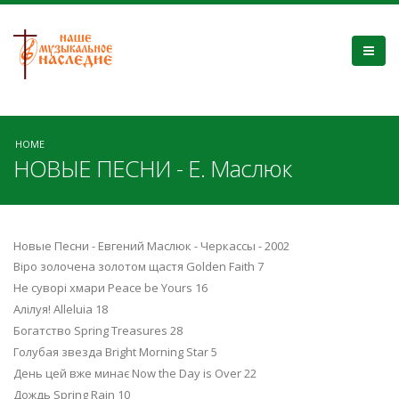
HOME
НОВЫЕ ПЕСНИ - Е. Маслюк
Новые Песни - Евгений Маслюк - Черкассы - 2002
Bipo золочена золотом щастя Golden Faith 7
He cyвopi хмари Peace be Yours 16
Алілуя! Alleluia 18
Богатство Spring Treasures 28
Голубая звезда Bright Morning Star 5
День цей вже минає Now the Day is Over 22
Дождь Spring Rain 10