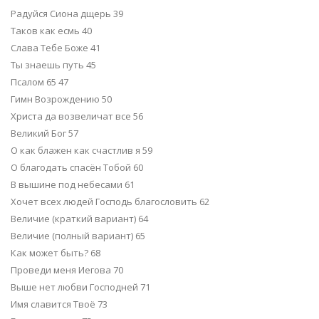
Радуйся Сиона дщерь 39
Таков как есмь 40
Слава Тебе Боже 41
Ты знаешь путь 45
Псалом 65 47
Гимн Возрождению 50
Христа да возвеличат все 56
Великий Бог 57
О как блажен как счастлив я 59
О благодать спасён Тобой 60
В вышине под небесами 61
Хочет всех людей Господь благословить 62
Величие (краткий вариант) 64
Величие (полный вариант) 65
Как может быть? 68
Проведи меня Иегова 70
Выше нет любви Господней 71
Имя славится Твоё 73