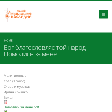
HOME
Бог благословляє той народ -
Помолись за мене
Молитвенные
Соло (1 голос)
Слова и музыка:
Ирина Крышко
Вокал
Помолись за мене.pdf