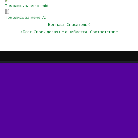
Помолись за мене.mid
Помолись за мене.7z
Бог наш і Спаситель<
>Бог в Своих делах не ошибается - Соответствие