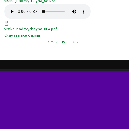
vistka_nadzvychayna_084.7z
vistka_nadzvychayna_084.mp3
vistka_nadzvychayna_084.pdf
vistka_nadzvychayna_084.pdf
Скачать все файлы
‹ Previous
Next ›