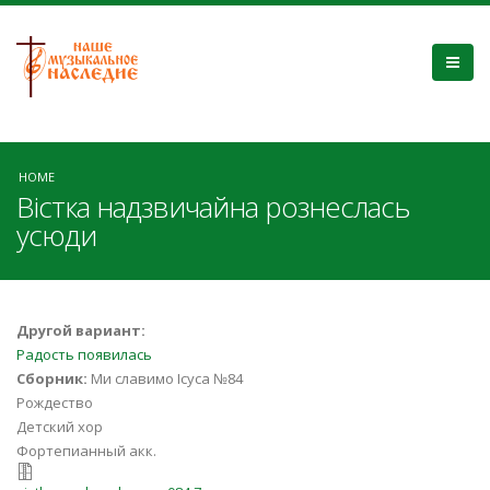
HOME
Вістка надзвичайна рознеслась
усюди
Другой вариант:
Радость появилась
Сборник:
Ми славимо Ісуса №84
Рождество
Детский хор
Фортепианный акк.
vistka_nadzvychayna_084.7z