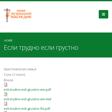
HOME
Если трудно если грустно
Христианская семья
Соло (1 голос)
Вокал
esli-trudno-esli-grustno-em.pdf
esli-trudno-esli-grustno-em.mid
esli-trudno-esli-grustno-fm.pdf