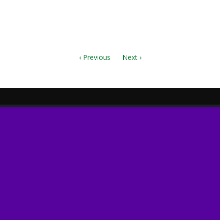
ch.mp3
h.pdf
‹ Previous
Next ›