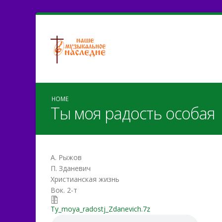
HOME
Ты моя радость особая
А. Рыжов
П. Зданевич
Христианская жизнь
Вок. 2-т
Ty_moya_radostj_Zdanevic
Ty_moya_radostj_Zdanevich.7z