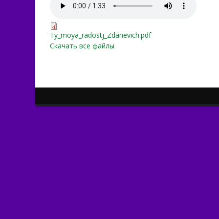
Ty_moya_radostj_Zdanevi
Ty_moya_radostj_Zdanevic
Ty_moya_radostj_Zdanevich.pdf
Скачать все файлы