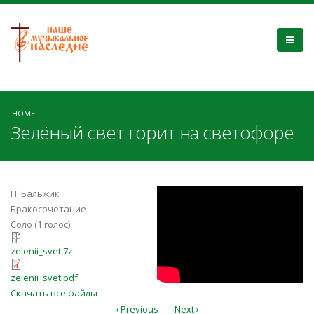
HOME
Зелёный свет горит на светофоре
Горят огни,
П. Бальжик
Бракосочетание
сгорают тихо
Соло (1 голос)
zelenii_svet.7z
свечи
zelenii_svet.7z
zelenii_svet.pdf
zelenii_svet.pdf
Скачать все файлы
‹ Previous
Next ›