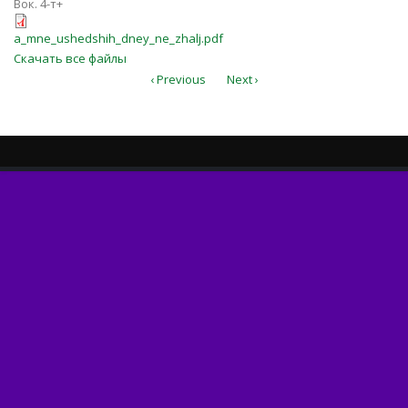
Вок. 4-т+
a_mne_ushedshih_dney_ne_zhalj.pd
a_mne_ushedshih_dney_ne_zhalj.pdf
Скачать все файлы
‹ Previous
Next ›