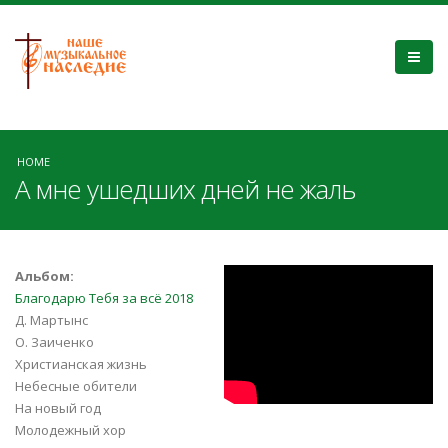
HOME
А мне ушедших дней не жаль
4AkCuPpPTKo
Альбом:
Благодарю Тебя за всё 2018
Д. Мартынс
О. Заиченко
Христианская жизнь
Небесные обители
На новый год
Молодежный хор