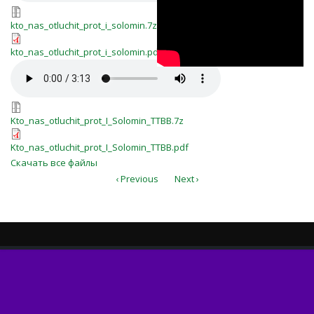
Соломин
kto_nas_otluchit_prot_i_solomin.7z
kto_nas_otluchit_prot_i_solomin.7z
kto_nas_otluchit_prot_i_solomin.pdf
kto_nas_otluchit_prot_i_solomin.pdf
Kto_nas_otluchit_prot_I_Solomin_
Kto_nas_otluchit_prot_I_Solomin_T
Kto_nas_otluchit_prot_I_Solomin_TTBB.7z
Kto_nas_otluchit_prot_I_Solomin_T
Kto_nas_otluchit_prot_I_Solomin_TTBB.pdf
Скачать все файлы
‹ Previous
Next ›