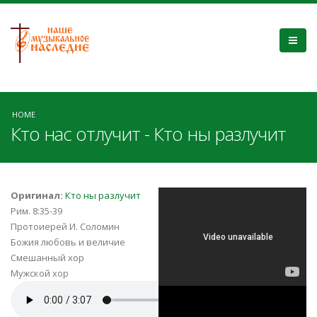
HOME
Кто нас отлучит - Кто ны разлучит
Кто нас отлучит
Оригинал:
Кто ны разлучит
Рим. 8:35-39
от любви
Протоиерей И. Соломин
Божия любовь и величие
Божией прот И
Смешанный хор
Мужской хор
Соломин
kto_nas_otluchit_prot_i_solomin_(sa
Кто ны разлучит.