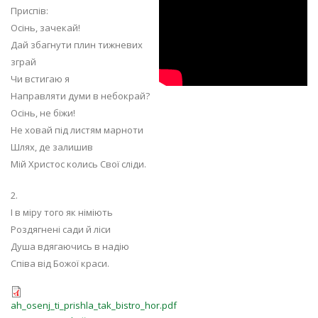
Ах осень, ты
Приспів:
пришла так
Осінь, зачекай!
Дай збагнути плин тижневих
быстро...(муз. и
зграй
Чи встигаю я
сл. А. Красов)
Направляти думи в небокрай?
Осінь, не біжи!
Не ховай під листям марноти
Шлях, де залишив
Мій Христос колись Свої сліди.
2.
І в міру того як німіють
Роздягнені сади й ліси
Душа вдягаючись в надію
Співа від Божої краси.
ah_osenj_ti_prishla_tak_bistro_hor.p
ah_osenj_ti_prishla_tak_bistro_hor.pdf