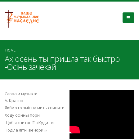
HOME
Ах осень ты пришла так быстро
-Осінь зачекай
_jIQniBh1cY
Слова и музыка:
А. Красов
Якби хто зміг на мить спинити
Ходу осінньї пори
Щоб я спитав її: «Куди ти
Поділа літні вечори?»