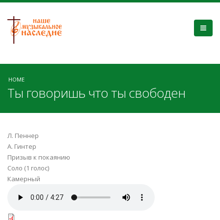
HOME
Ты говоришь что ты свободен
Л. Пеннер
А. Гинтер
Призыв к покаянию
Соло (1 голос)
Камерный
Ti_govorishj_chto_ti_svoboden.mp3