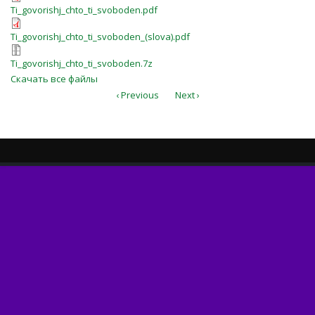
Ti_govorishj_chto_ti_svoboden.pdf
Ti_govorishj_chto_ti_svoboden.pdf
Ti_govorishj_chto_ti_svoboden_(slova
Ti_govorishj_chto_ti_svoboden_(slova).pdf
Ti_govorishj_chto_ti_svoboden.7z
Ti_govorishj_chto_ti_svoboden.7z
Скачать все файлы
‹ Previous
Next ›