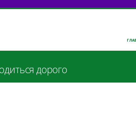
ГЛА
водиться дорого
tjsya_dorogo_M_Deshko.pdf