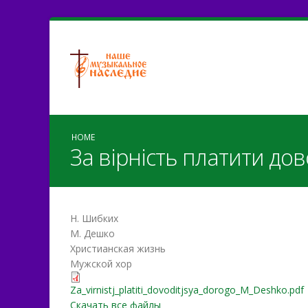
HOME
За вірність платити до
Н. Шибких
М. Дешко
Христианская жизнь
Мужской хор
Za_vіrnіstj_platiti_dovodi
Za_vіrnіstj_platiti_dovoditjsya_dorogo_M_Deshko.pdf
Скачать все файлы