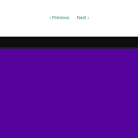
df
‹ Previous
Next ›