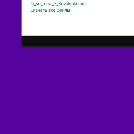
Ti_so_mnoi_E_Kovalenko.p
Ti_so_mnoi_E_Kovalenko.pdf
Скачать все файлы