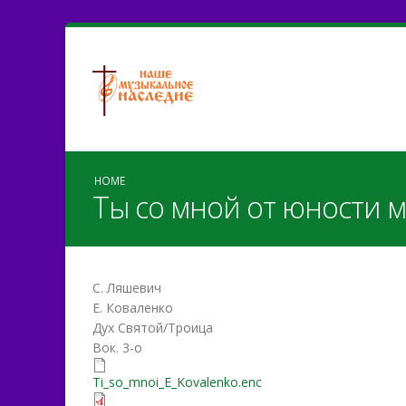
HOME
Ты со мной от юности 
С. Ляшевич
Е. Коваленко
Дух Святой/Троица
Вок. 3-о
Ti_so_mnoi_E_Kovalenko.e
Ti_so_mnoi_E_Kovalenko.enc